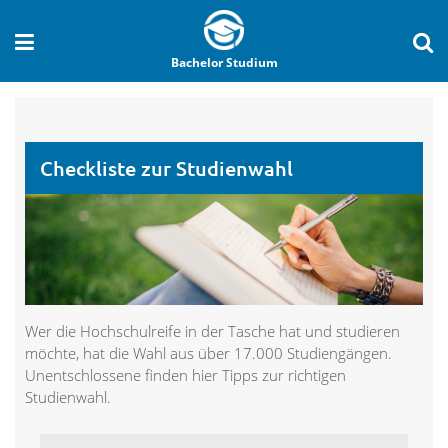
Bachelor Studium
Checkliste zur Studienwahl
Wer die Hochschulreife in der Tasche hat und studieren
möchte, hat die Wahl aus über 17.000 Studiengängen.
Unentschlossene finden hier Tipps zur richtigen
Studienwahl.