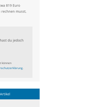
etwa 819 Euro
u rechnen musst,
hast du jedoch
it können
nschutzerklärung
.
Artikel