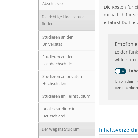
Abschlüsse
Die Kosten für e
monatlich für s
Die richtige Hochschule
erfährst Du hier
finden
Studieren an der
Empfohlen
Universität
Leider funk
Studieren an der
widersproc
Fachhochschule
Inha
Studieren an privaten
Ich bin damit
Hochschulen
personenbezo
Studieren im Fernstudium
Duales Studium in
Deutschland
Inhaltsverzeich
Der Weg ins Studium