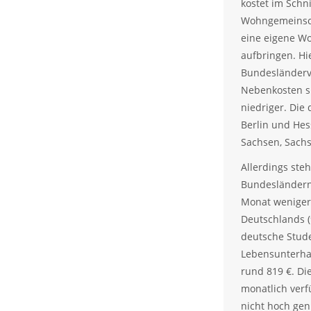
kostet im Schni
Wohngemeinsch
eine eigene W
aufbringen. Hie
Bundesländerve
Nebenkosten s
niedriger. Die
Berlin und Hes
Sachsen, Sach
Allerdings ste
Bundesländern 
Monat weniger
Deutschlands (
deutsche Stude
Lebensunterhal
rund 819 €. D
monatlich verf
nicht hoch gen