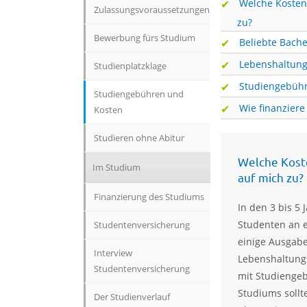
Welche Koste
Zulassungsvoraussetzungen
zu?
Bewerbung fürs Studium
Beliebte Bach
Lebenshaltung
Studienplatzklage
Studiengebüh
Studiengebühren und
Wie finanziere
Kosten
Studieren ohne Abitur
Welche Kost
Im Studium
auf mich zu?
Finanzierung des Studiums
In den 3 bis 5 
Studenten an 
Studentenversicherung
einige Ausgabe
Interview
Lebenshaltung
Studentenversicherung
mit Studienge
Studiums sollte
Der Studienverlauf