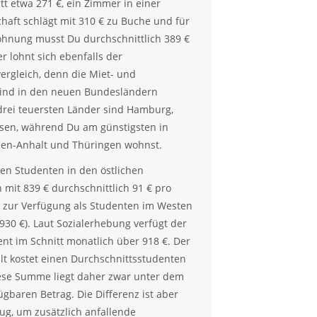
tt etwa 271 €, ein Zimmer in einer
aft schlägt mit 310 € zu Buche und für
ohnung musst Du durchschnittlich 389 €
r lohnt sich ebenfalls der
rgleich, denn die Miet- und
ind in den neuen Bundesländern
 drei teuersten Länder sind Hamburg,
sen, während Du am günstigsten in
sen-Anhalt und Thüringen wohnst.
hen Studenten in den östlichen
mit 839 € durchschnittlich 91 € pro
 zur Verfügung als Studenten im Westen
930 €). Laut Sozialerhebung verfügt der
nt im Schnitt monatlich über 918 €. Der
t kostet einen Durchschnittsstudenten
iese Summe liegt daher zwar unter dem
ügbaren Betrag. Die Differenz ist aber
ug, um zusätzlich anfallende