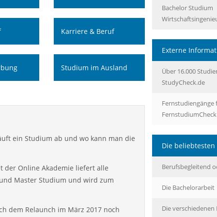
Bachelor Studium
Wirtschaftsingeni
f
Karriere & Beruf
Externe Informa
rbung
Studium im Ausland
Über 16.000 Studie
StudyCheck.de
Fernstudiengänge 
FernstudiumCheck
läuft ein Studium ab und wo kann man die
Die beliebtesten 
Berufsbegleitend od
 der Online Akademie liefert alle
 und Master Studium und wird zum
Die Bachelorarbeit
Die verschiedene
 nach dem Relaunch im März 2017 noch