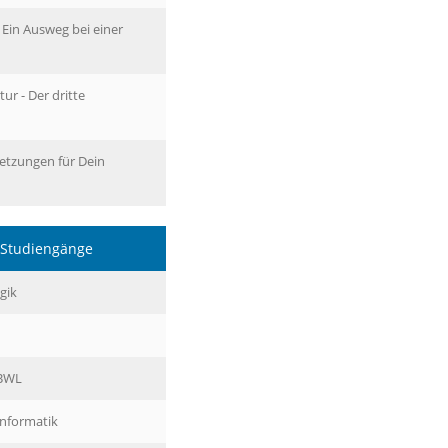
 Ein Ausweg bei einer
ur - Der dritte
etzungen für Dein
n Studiengänge
gik
 BWL
Informatik