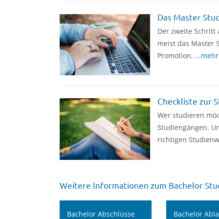
Das Master Stu
Der zweite Schritt
meist das Master S
Promotion.
...mehr
Checkliste zur 
Wer studieren möc
Studiengängen. Un
richtigen Studien
Weitere Informationen zum Bachelor Stu
Bachelor Abschlüsse
Bachelor Abl