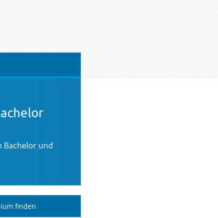
Bachelor
m Bachelor und
dium finden