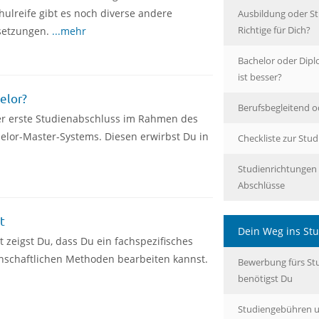
ulreife gibt es noch diverse andere
Ausbildung oder St
Richtige für Dich?
setzungen.
...mehr
Bachelor oder Dipl
ist besser?
elor?
Berufsbegleitend od
der erste Studienabschluss im Rahmen des
elor-Master-Systems. Diesen erwirbst Du in
Checkliste zur Stu
Studienrichtungen
Abschlüsse
t
Dein Weg ins St
t zeigst Du, dass Du ein fachspezifisches
nschaftlichen Methoden bearbeiten kannst.
Bewerbung fürs Stu
benötigst Du
Studiengebühren 