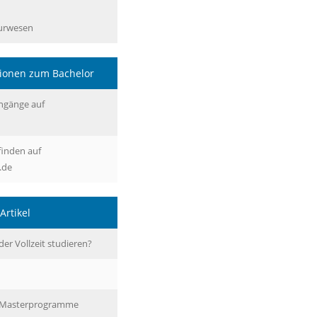
eurwesen
tionen zum Bachelor
ngänge auf
finden auf
.de
Artikel
er Vollzeit studieren?
n Masterprogramme