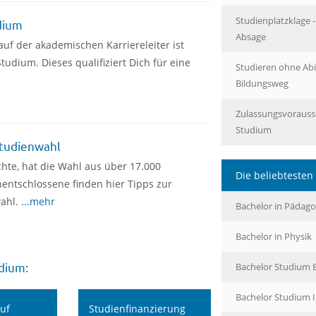
Studienplatzklage -
dium
Absage
 auf der akademischen Karriereleiter ist
tudium. Dieses qualifiziert Dich für eine
Studieren ohne Abit
Bildungsweg
Zulassungsvorauss
Studium
Studienwahl
hte, hat die Wahl aus über 17.000
Die beliebteste
entschlossene finden hier Tipps zur
wahl.
...mehr
Bachelor in Pädago
Bachelor in Physik
dium:
Bachelor Studium
Bachelor Studium 
auf
Studienfinanzierung