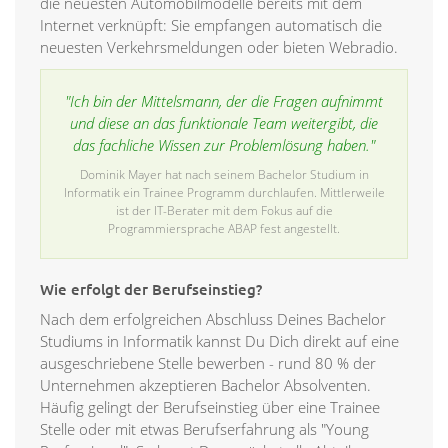
die neuesten Automobilmodelle bereits mit dem
Internet verknüpft: Sie empfangen automatisch die
neuesten Verkehrsmeldungen oder bieten Webradio.
"Ich bin der Mittelsmann, der die Fragen aufnimmt
und diese an das funktionale Team weitergibt, die
das fachliche Wissen zur Problemlösung haben."
Dominik Mayer hat nach seinem Bachelor Studium in
Informatik ein Trainee Programm durchlaufen. Mittlerweile
ist der IT-Berater mit dem Fokus auf die
Programmiersprache ABAP fest angestellt.
Wie erfolgt der Berufseinstieg?
Nach dem erfolgreichen Abschluss Deines Bachelor
Studiums in Informatik kannst Du Dich direkt auf eine
ausgeschriebene Stelle bewerben - rund 80 % der
Unternehmen akzeptieren Bachelor Absolventen.
Häufig gelingt der Berufseinstieg über eine Trainee
Stelle oder mit etwas Berufserfahrung als "Young