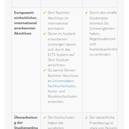
Europaweit
Dein Bachelor
Durch den straffen
einheitlicher,
Abschluss ist
Studienplan
international
international
könntest Du
anerkannter
anerkannt.
Schwierigkeiten
Abschluss
Deine im Ausland
haben,
Regelstudienzeit
erworbenen
und
Leistungen lassen
Auslandsaufenthalt
sich durch das
zu verbinden.
ECTS-System auf
Dein Studium
anrechnen.
Du kannst Deinen
Bachelor Abschluss
an
Universitäten
,
Fachhochschulen
,
Kunst- und
Musikhochschulen
erwerben.
Überarbeitun
Die Hochschulen
Der tatsächliche
g der
haben die
Praxisbezug ist
Studienordnu
veralteten
stark von Deinem