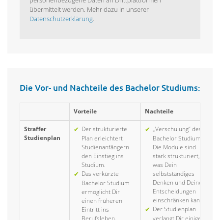
personenbezogene Daten an Drittplattformen
übermittelt werden. Mehr dazu in unserer
Datenschutzerklärung
.
Die Vor- und Nachteile des Bachelor Studiums:
Vorteile
Nachteile
Straffer
Der strukturierte
„Verschulung“ des
Studienplan
Plan erleichtert
Bachelor Studiums:
Studienanfängern
Die Module sind
den Einstieg ins
stark strukturiert,
Studium.
was Dein
Das verkürzte
selbstständiges
Denken und Deine
Bachelor Studium
Entscheidungen
ermöglicht Dir
einschränken kann.
einen früheren
Der Studienplan
Eintritt ins
Berufsleben.
verlangt Dir einiges