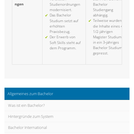
ngen
Studienordnungen
Bachelor
modernisiert.
Studiengang
Das Bachelor
abhängig.
Teilweise wurden
Studium setzt auf
erhöhten
die Inhalte eines 4
Praxisbezug.
1/2-jährigen
Der Erwerb von
Magister Studiums
in ein 3‑jähriges
Soft Skills steht auf
Bachelor Studium
dem Programm.
gepresst.
Allgemeines zum Bachelor
Was ist ein Bachelor?
Hintergründe zum System
Bachelor International