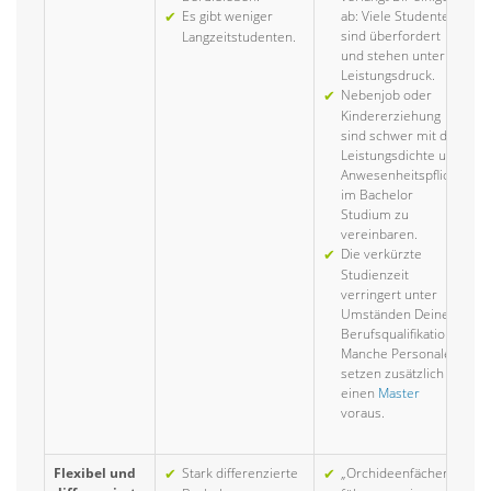
Es gibt weniger
ab: Viele Studenten
sind überfordert
Langzeitstudenten.
und stehen unter
Leistungsdruck.
Nebenjob oder
Kindererziehung
sind schwer mit der
Leistungsdichte und
Anwesenheitspflicht
im Bachelor
Studium zu
vereinbaren.
Die verkürzte
Studienzeit
verringert unter
Umständen Deine
Berufsqualifikation.
Manche Personaler
setzen zusätzlich
einen
Master
voraus.
Flexibel und
Stark differenzierte
„Orchideenfächer“