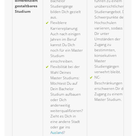
differenziert
Bachelor
führen zu einem
gestaltbares
Studiengänge
unübersichtlichen
Studium
bilden Dich gezielt
Studienangebot. Die
aus.
Schwerpunkte der
Flexiblere
Hochschulen
variieren, sodass
Karriereplanung:
Dir unter
Auch nach einigen
Umständen der
Jahren im Beruf
Zugang zu
kannst Du Dich
bestimmten,
noch für ein Master
konsekutiven
Studium
Master
einschreiben.
Studiengängen
Flexibilität bei der
verwehrt bleibt.
Wahl Deines
NC-
Master Studiums:
Beschränkungen
Möchtest Du auf
erschweren Dir den
Dein Bachelor
Zugang zu einem
Studium aufbauen
Master Studium.
oder Dich
anderweitig
weiterqualifizieren?
Zieht es Dich in
eine andere Stadt
oder gar ins
Ausland
?