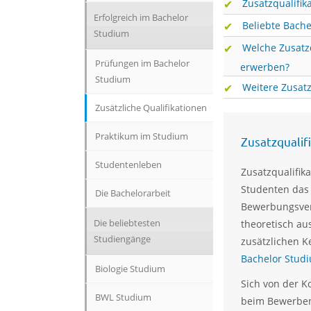
Zusatzqualifi
Erfolgreich im Bachelor
Beliebte Bach
Studium
Welche Zusatz
Prüfungen im Bachelor
erwerben?
Studium
Weitere Zusatz
Zusätzliche Qualifikationen
Praktikum im Studium
Zusatzqualif
Studentenleben
Zusatzqualifik
Studenten das
Die Bachelorarbeit
Bewerbungsverf
Die beliebtesten
theoretisch aus
Studiengänge
zusätzlichen K
Bachelor Stud
Biologie Studium
Sich von der 
BWL Studium
beim Bewerben 