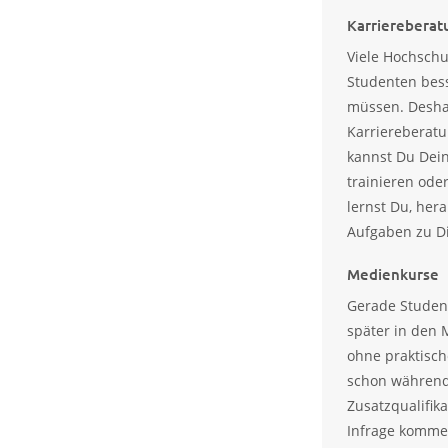
Karriereberat
Viele Hochschu
Studenten bess
müssen. Desha
Karriereberatu
kannst Du Dein
trainieren oder
lernst Du, her
Aufgaben zu Di
Medienkurse
Gerade Student
später in den 
ohne praktisch
schon während
Zusatzqualifik
Infrage komme