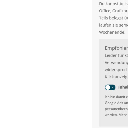
Du kannst beis
Office, Grafi
Teils belegst D
laufen sie sem
Wochenende.
Empfohlen
Leider funk
Verwendung
widersproch
Klick anzeig
Inha
Ich bin damit 
Google Ads an
personenbezog
werden. Mehr 