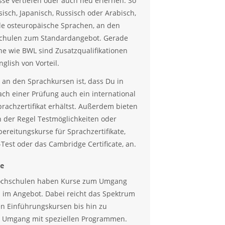
se vertiefen oder auch neu erlernen. So
isch, Japanisch, Russisch oder Arabisch,
le osteuropäische Sprachen, an den
chulen zum Standardangebot. Gerade
he wie BWL sind Zusatzqualifikationen
glish von Vorteil.
an den Sprachkursen ist, dass Du in
nach einer Prüfung auch ein international
rachzertifikat erhältst. Außerdem bieten
 der Regel Testmöglichkeiten oder
ereitungskurse für Sprachzertifikate,
Test oder das Cambridge Certificate, an.
se
ochschulen haben Kurse zum Umgang
 im Angebot. Dabei reicht das Spektrum
n Einführungskursen bis hin zu
 Umgang mit speziellen Programmen.