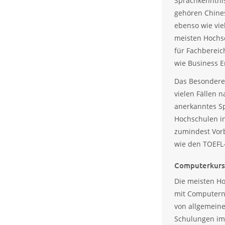
Sprachkenntnis
gehören Chines
ebenso wie vie
meisten Hochs
für Fachbereic
wie Business En
Das Besondere 
vielen Fällen 
anerkanntes Sp
Hochschulen in
zumindest Vorb
wie den TOEFL-
Computerkur
Die meisten H
mit Computern
von allgemeine
Schulungen im