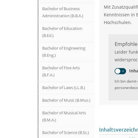
Mit Zusatzquali
Bachelor of Business
Kenntnissen in 
Administration (B.B.A.)
Hochschulen.
Bachelor of Education
(B.Ed.)
Empfohlen
Bachelor of Engineering
Leider funk
(B.Eng.)
widersproc
Bachelor of Fine Arts
Inha
(B.F.A.)
Ich bin damit
Bachelor of Laws (LL.B.)
personenbezo
Bachelor of Music (B.Mus.)
Bachelor of Musical Arts
(B.M.A.)
Inhaltsverzeich
Bachelor of Science (B.Sc.)