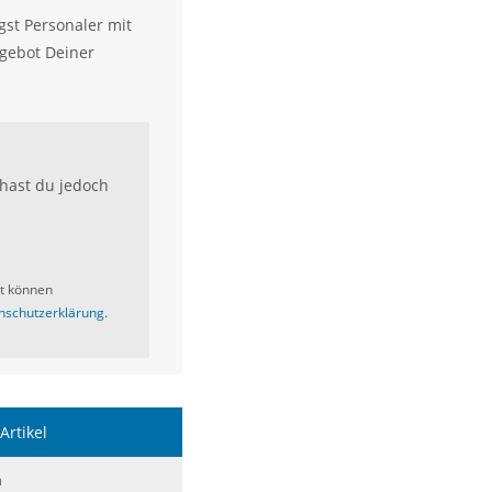
st Personaler mit
ngebot Deiner
hast du jedoch
it können
nschutzerklärung
.
Artikel
m