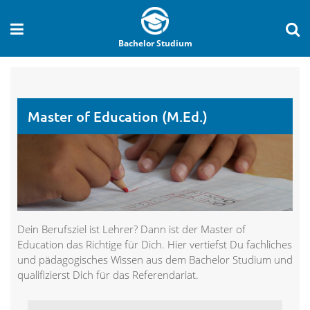
Bachelor Studium
Master of Education (M.Ed.)
Dein Berufsziel ist Lehrer? Dann ist der Master of
Education das Richtige für Dich. Hier vertiefst Du fachliches
und pädagogisches Wissen aus dem Bachelor Studium und
qualifizierst Dich für das Referendariat.