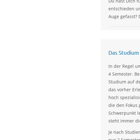
Du hast Dich f
entschieden un
Auge gefasst? 
Das Studium
In der Regel u
4 Semester. Be
Studium auf de
das vorher Erl
hoch spezialis
die den Fokus 
Schwerpunkt l
steht immer d
Je nach Studi
nur 2 Semester 