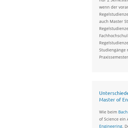
wenn der vora
Regelstudienze
auch Master S
Regelstudienze
Fachhochschule
Regelstudienz
Studiengänge m
Praxissemester
Unterschiede
Master of En
Wie beim
Bach
of Science ei
Engineering
. D