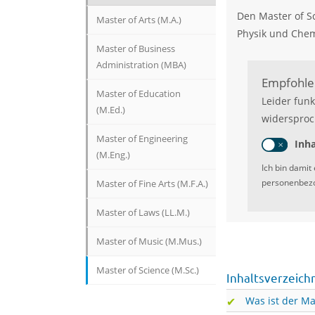
Den Master of S
Master of Arts (M.A.)
Physik und Chem
Master of Business
Administration (MBA)
Empfohlen
Master of Education
Leider funk
(M.Ed.)
widersproc
Master of Engineering
Inha
(M.Eng.)
Ich bin damit
personenbezo
Master of Fine Arts (M.F.A.)
Master of Laws (LL.M.)
Master of Music (M.Mus.)
Master of Science (M.Sc.)
Inhaltsverzeich
Was ist der Ma