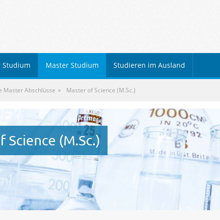
r Studium
Master Studium
Studieren im Ausland
e Master Abschlüsse
Master of Science (M.Sc.)
f Science (M.Sc.)