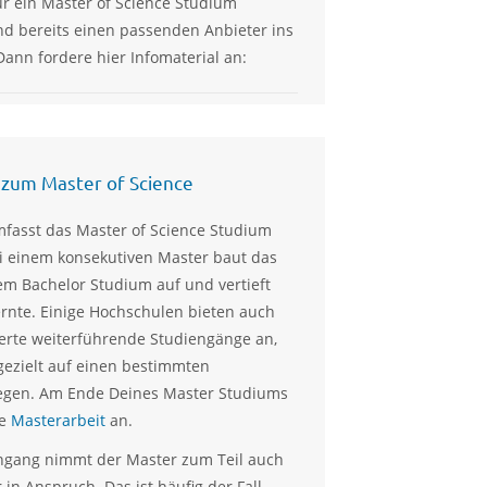
ür ein Master of Science Studium
d bereits einen passenden Anbieter ins
Dann fordere hier Infomaterial an:
 zum Master of Science
mfasst das Master of Science Studium
i einem konsekutiven Master baut das
m Bachelor Studium auf und vertieft
ernte. Einige Hochschulen bieten auch
ierte weiterführende Studiengänge an,
gezielt auf einen bestimmten
egen. Am Ende Deines Master Studiums
ie
Masterarbeit
an.
engang nimmt der Master zum Teil auch
in Anspruch. Das ist häufig der Fall,