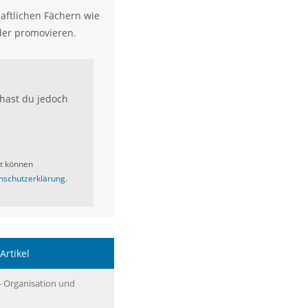
aftlichen Fächern wie
der promovieren.
hast du jedoch
it können
nschutzerklärung
.
Artikel
- Organisation und